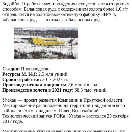
Бодайбо. Отработка месторождения осуществляется открытым
способом. Балансовая руда с содержанием золота более 1,0 г/т
отправляется на золотоизвлекательную фабрику ЗИФ-4,
забалансовая руда — в отвалы забалансовых руд.
Стадия:
Производство
Ресурсы M, I&I:
2,5 млн унций
Сроки отработки:
2017-2027 гг.
Производственная мощность:
2,6 млн т в год
Производство золота в 2021 году:
68,3 тыс. унций
Угахан — проект развития Компании в Иркутской области.
Месторождение расположено на территории Бодайбинского
района, в 25 км западнее м. Голец Высочайший.
Технологический запуск ГОКа «Угахан» состоялся 23 октября
2017 года.
Месторождение Угахан имеет обширную сырьевую базу, что