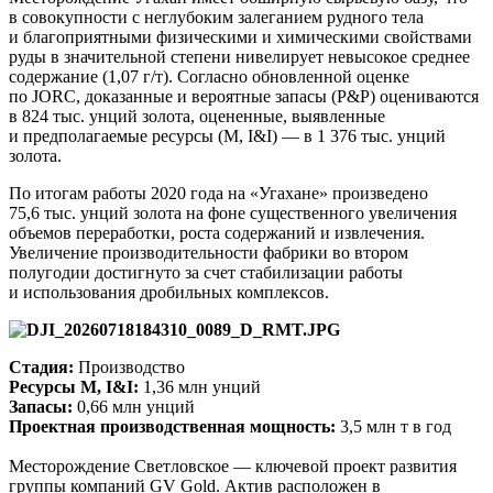
в совокупности с неглубоким залеганием рудного тела
и благоприятными физическими и химическими свойствами
руды в значительной степени нивелирует невысокое среднее
содержание (1,07 г/т). Согласно обновленной оценке
по JORC, доказанные и вероятные запасы (P&P) оцениваются
в 824 тыс. унций золота, оцененные, выявленные
и предполагаемые ресурсы (M, I&I) — в 1 376 тыс. унций
золота.
По итогам работы 2020 года на «Угахане» произведено
75,6 тыс. унций золота на фоне существенного увеличения
объемов переработки, роста содержаний и извлечения.
Увеличение производительности фабрики во втором
полугодии достигнуто за счет стабилизации работы
и использования дробильных комплексов.
Стадия:
Производство
Ресурсы M, I&I:
1,36 млн унций
Запасы:
0,66 млн унций
Проектная производственная мощность:
3,5 млн т в год
Месторождение Светловское — ключевой проект развития
группы компаний GV Gold. Актив расположен в