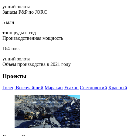
унций золота
Запасы P&P по JORC
5 млн
тонн руды в год
Производственная мощность
164 тыс.
унций золота
Объем производства в 2021 году
Проекты
Голец Высочайший
Маракан
Угахан
Светловский
Красный