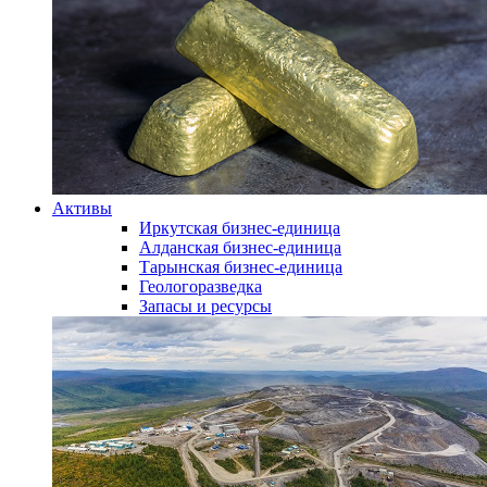
Активы
Иркутская бизнес-единица
Алданская бизнес-единица
Тарынская бизнес-единица
Геологоразведка
Запасы и ресурсы