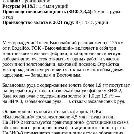
Стадия:
Производство
Ресурсы M,I&I :
1,4 млн унций
Производственная мощность (ЗИФ-2,3,4):
5 млн т руды
в год
Производство золота в 2021 году:
87,1 тыс. унций
Месторождение Голец Высочайший расположено в 175 км
от г. Бодайбо. ГОК «Высочайший» включает в себя три
золотоизвлекательные фабрики, пробирноаналитическую
лабораторию, участок открытых горных работ и участок
россыпной золотодобычи, вахтовый поселок. Отработка
месторождения осуществляется открытым способом двумя
карьерами — Западным и Восточным.
Балансовая руда с содержанием золота более 1,9 г/т поступает
на переработку на золотоизвлекательную фабрику ЗИФ-2,
балансовая руда с содержанием золота от 1,0 до 1,9 г/т —
на ЗИФ-3, забалансовая руда — в отвалы забалансовых руд.
Общая мощность обогатительных фабрик ГОКа
«Высочайший» составляет около 4,5 млн т руды в год.
На ЗИФ-2 используется гравитационно- флотационная схема
обогащения с цианированием флотационного концентрата.
На ЗИФ-3 применяется гравитационная схема обогащения