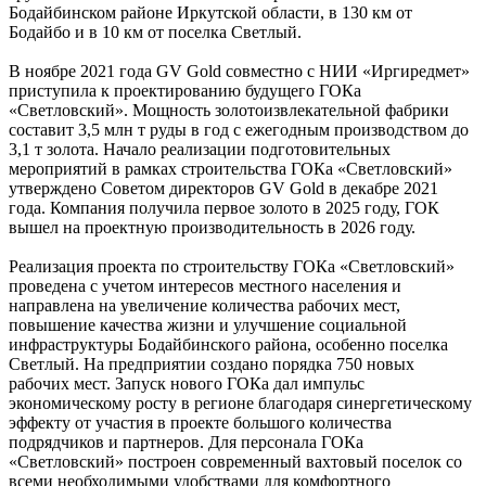
Бодайбинском районе Иркутской области, в 130 км от
Бодайбо и в 10 км от поселка Светлый.
В ноябре 2021 года GV Gold совместно с НИИ «Иргиредмет»
приступила к проектированию будущего ГОКа
«Светловский». Мощность золотоизвлекательной фабрики
составит 3,5 млн т руды в год с ежегодным производством до
3,1 т золота. Начало реализации подготовительных
мероприятий в рамках строительства ГОКа «Светловский»
утверждено Советом директоров GV Gold в декабре 2021
года. Компания получила первое золото в 2025 году, ГОК
вышел на проектную производительность в 2026 году.
Реализация проекта по строительству ГОКа «Светловский»
проведена с учетом интересов местного населения и
направлена на увеличение количества рабочих мест,
повышение качества жизни и улучшение социальной
инфраструктуры Бодайбинского района, особенно поселка
Светлый. На предприятии создано порядка 750 новых
рабочих мест. Запуск нового ГОКа дал импульс
экономическому росту в регионе благодаря синергетическому
эффекту от участия в проекте большого количества
подрядчиков и партнеров. Для персонала ГОКа
«Светловский» построен современный вахтовый поселок со
всеми необходимыми удобствами для комфортного